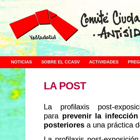
NOTICIAS
SOBRE EL CCASV
ACTIVIDADES
PREG
LA POST
La profilaxis post-expo
para
prevenir la infecció
posteriores
a una práctica d
La profilaxis post-exposició